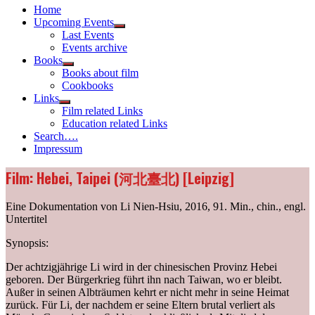
Home
Upcoming Events
Show
Last Events
sub
Events archive
menu
Books
Show
Books about film
sub
Cookbooks
menu
Links
Show
Film related Links
sub
Education related Links
menu
Search….
Impressum
Film: Hebei, Taipei (河北臺北) [Leipzig]
Eine Dokumentation von Li Nien-Hsiu, 2016, 91. Min., chin., engl.
Untertitel
Synopsis:
Der achtzigjährige Li wird in der chinesischen Provinz Hebei
geboren. Der Bürgerkrieg führt ihn nach Taiwan, wo er bleibt.
Außer in seinen Albträumen kehrt er nicht mehr in seine Heimat
zurück. Für Li, der nachdem er seine Eltern brutal verliert als