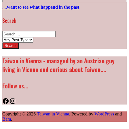
....want to see what happend in the past
Search
Search
for:
Post
types:
Taiwan in Vienna - managed by an Austrian guy
living in Vienna and curious about Taiwan....
Follow us...
Facebook
Instagram
Copyright © 2026
Taiwan in Vienna
. Powered by
WordPress
and
Bam
.