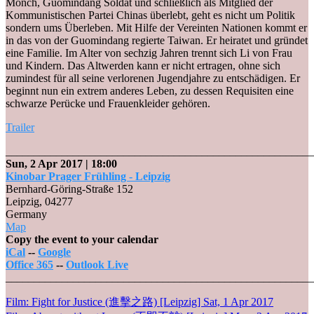
Mönch, Guomindang Soldat und schließlich als Mitglied der
Kommunistischen Partei Chinas überlebt, geht es nicht um Politik
sondern ums Überleben. Mit Hilfe der Vereinten Nationen kommt er
in das von der Guomindang regierte Taiwan. Er heiratet und gründet
eine Familie. Im Alter von sechzig Jahren trennt sich Li von Frau
und Kindern. Das Altwerden kann er nicht ertragen, ohne sich
zumindest für all seine verlorenen Jugendjahre zu entschädigen. Er
beginnt nun ein extrem anderes Leben, zu dessen Requisiten eine
schwarze Perücke und Frauenkleider gehören.
Trailer
_______________________________________________________
Sun, 2 Apr 2017
| 18:00
Kinobar Prager Frühling - Leipzig
Bernhard-Göring-Straße 152
Leipzig
,
04277
Germany
Kinobar
Map
Prager
Copy the event to your calendar
Frühling
iCal
--
Google
-
Office 365
--
Outlook Live
Leipzig
_______________________________________________________
Post
Film: Fight for Justice (進擊之路) [Leipzig]
Sat, 1 Apr 2017