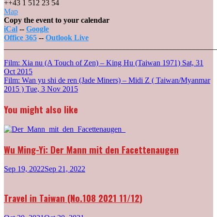
++43 1 512 23 54
Gartenbaukino
Map
-
Copy the event to your calendar
Wien
iCal
--
Google
Office 365
--
Outlook Live
_______________________________________________________
Post
Film: Xia nu (A Touch of Zen) – King Hu (Taiwan 1971)
Sat, 31
Oct 2015
navigation
Film: Wan yu shi de ren (Jade Miners) – Midi Z ( Taiwan/Myanmar
2015 )
Tue, 3 Nov 2015
You might also like
Wu Ming-Yi: Der Mann mit den Facettenaugen
Sep 19, 2022
Sep 21, 2022
Travel in Taiwan (No.108 2021 11/12)