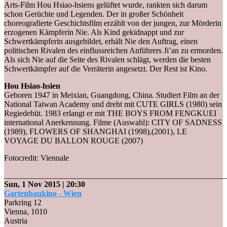
Arts-Film Hou Hsiao-hsiens gelüftet wurde, rankten sich darum
schon Gerüchte und Legenden. Der in großer Schönheit
choreografierte Geschichtsfilm erzählt von der jungen, zur Mörderin
erzogenen Kämpferin Nie. Als Kind gekidnappt und zur
Schwertkämpferin ausgebildet, erhält Nie den Auftrag, einen
politischen Rivalen des einflussreichen Anführers Ji’an zu ermorden.
Als sich Nie auf die Seite des Rivalen schlägt, werden die besten
Schwertkämpfer auf die Verräterin angesetzt. Der Rest ist Kino.
Hou Hsiao-hsien
Geboren 1947 in Meixian, Guangdong, China. Studiert Film an der
National Taiwan Academy und dreht mit CUTE GIRLS (1980) sein
Regiedebüt. 1983 erlangt er mit THE BOYS FROM FENGKUEI
international Anerkennung. Filme (Auswahl): CITY OF SADNESS
(1989), FLOWERS OF SHANGHAI (1998),(2001), LE
VOYAGE DU BALLON ROUGE (2007)
Fotocredit: Viennale
_______________________________________________________
Sun, 1 Nov 2015
| 20:30
Gartenbaukino - Wien
Parkring 12
Vienna
,
1010
Austria