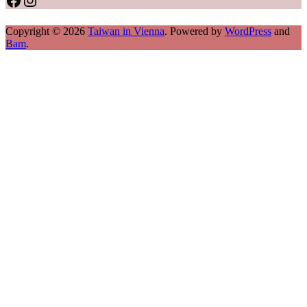
Copyright © 2026
Taiwan in Vienna
. Powered by
WordPress
and
Bam
.