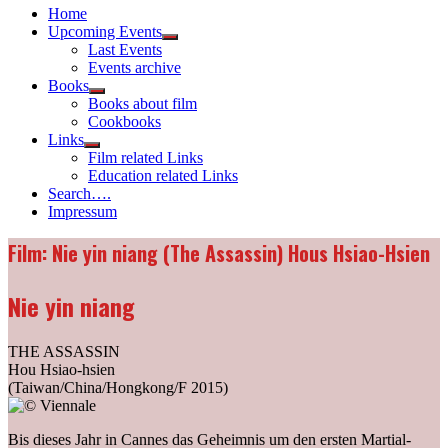
Home
Upcoming Events
Show
Last Events
sub
Events archive
menu
Books
Show
Books about film
sub
Cookbooks
menu
Links
Show
Film related Links
sub
Education related Links
menu
Search….
Impressum
Film: Nie yin niang (The Assassin) Hous Hsiao-Hsien
Nie yin niang
THE ASSASSIN
Hou Hsiao-hsien
(
Taiwan/China/Hongkong/F
2015
)
Bis dieses Jahr in Cannes das Geheimnis um den ersten Martial-