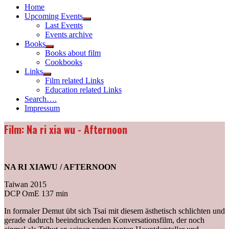
Home
Upcoming Events
Show
Last Events
sub
Events archive
menu
Books
Show
Books about film
sub
Cookbooks
menu
Links
Show
Film related Links
sub
Education related Links
menu
Search….
Impressum
Film: Na ri xia wu - Afternoon
NA RI XIAWU / AFTERNOON
Taiwan 2015
DCP OmE 137 min
In formaler Demut übt sich Tsai mit diesem ästhetisch schlichten und
gerade dadurch beeindruckenden Konversationsfilm, der noch