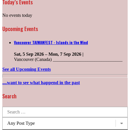
Today’s Events
No events today
Upcoming Events
Vancouver TAIWANFEST - Islands in the Wind
Sat, 5 Sep 2026
–
Mon, 7 Sep 2026
|
Vancouver (Canada) ______________________________
See all Upcoming Events
....want to see what happend in the past
Search
Search
for:
Post
types: