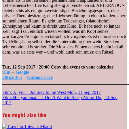
einmal als Tribut an seinen permanenten Hauptdarsteller und
Lebensmenschen Lee Kang-sheng zu verstehen ist. AFTERNOON
bietet nichts als ein gut zweistündiges Beziehungsgespräch, eine
private Therapiesitzung, eine Liebeserklärung in einem kahlen, aber
sonnenlichten Raum. Es geht um Todesangst, (platonische)
Zuneigung und kaum je direkt ums Kino. Er habe nach so langer
Zeit, sagt Tsai, endlich wissen wollen, was im Kopf seines
wortkargen Protagonisten tatsächlich vorgehe. Es ist dann aber doch
Tsai Ming-liang selbst, der die Unterhaltung über weite Strecken
sehr emotional bestreitet. Die Muse des Filmemachers bleibt bei all
dem, was sie stets war – und wohl auch sein muss: ein Rätsel.
_______________________________________________________
Tue, 12 Sep 2017
| 20:00
Copy the event to your calendar
iCal
--
Google
Office 365
--
Outlook Live
_______________________________________________________
Post
Film: Xi you – Journey to the West
Mon, 11 Sep 2017
Film: Hei yan quan – I Don’t Want to Sleep Alone
Thu, 14 Sep
navigation
2017
You might also like