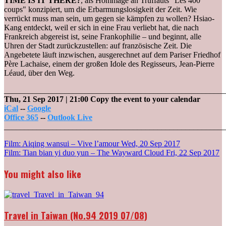
TIME IS IT THERE?
, als Hommage an Truffauts "Les 400
coups" konzipiert, um die Erbarmungslosigkeit der Zeit. Wie
verrückt muss man sein, um gegen sie kämpfen zu wollen? Hsiao-
Kang entdeckt, weil er sich in eine Frau verliebt hat, die nach
Frankreich abgereist ist, seine Frankophilie – und beginnt, alle
Uhren der Stadt zurückzustellen: auf französische Zeit. Die
Angebetete läuft inzwischen, ausgerechnet auf dem Pariser Friedhof
Père Lachaise, einem der großen Idole des Regisseurs, Jean-Pierre
Léaud, über den Weg.
_______________________________________________________
Thu, 21 Sep 2017
| 21:00
Copy the event to your calendar
iCal
--
Google
Office 365
--
Outlook Live
_______________________________________________________
Post
Film: Aiqing wansui – Vive l’amour
Wed, 20 Sep 2017
Film: Tian bian yi duo yun – The Wayward Cloud
Fri, 22 Sep 2017
navigation
You might also like
Travel in Taiwan (No.94 2019 07/08)