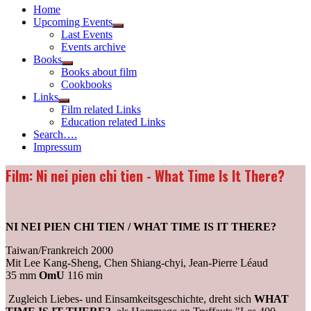
Home
Upcoming Events
Show
Last Events
sub
Events archive
menu
Books
Show
Books about film
sub
Cookbooks
menu
Links
Show
Film related Links
sub
Education related Links
menu
Search….
Impressum
Film: Ni nei pien chi tien - What Time Is It There?
NI NEI PIEN CHI TIEN / WHAT TIME IS IT THERE?
Taiwan/Frankreich 2000
Mit Lee Kang-Sheng, Chen Shiang-chyi, Jean-Pierre Léaud
35 mm
OmU
116 min
Zugleich Liebes- und Einsamkeitsgeschichte, dreht sich
WHAT