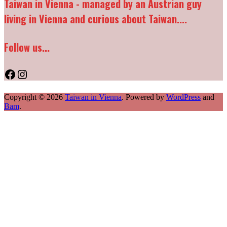
Taiwan in Vienna - managed by an Austrian guy
living in Vienna and curious about Taiwan....
Follow us...
Facebook
Instagram
Copyright © 2026
Taiwan in Vienna
. Powered by
WordPress
and
Bam
.