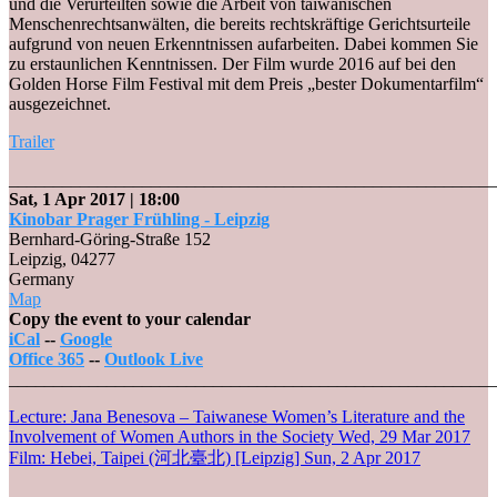
und die Verurteilten sowie die Arbeit von taiwanischen
Menschenrechtsanwälten, die bereits rechtskräftige Gerichtsurteile
aufgrund von neuen Erkenntnissen aufarbeiten. Dabei kommen Sie
zu erstaunlichen Kenntnissen. Der Film wurde 2016 auf bei den
Golden Horse Film Festival mit dem Preis „bester Dokumentarfilm“
ausgezeichnet.
Trailer
_______________________________________________________
Sat, 1 Apr 2017
| 18:00
Kinobar Prager Frühling - Leipzig
Bernhard-Göring-Straße 152
Leipzig
,
04277
Germany
Kinobar
Map
Prager
Copy the event to your calendar
Frühling
iCal
--
Google
-
Office 365
--
Outlook Live
Leipzig
_______________________________________________________
Post
Lecture: Jana Benesova – Taiwanese Women’s Literature and the
Involvement of Women Authors in the Society
Wed, 29 Mar 2017
navigation
Film: Hebei, Taipei (河北臺北) [Leipzig]
Sun, 2 Apr 2017