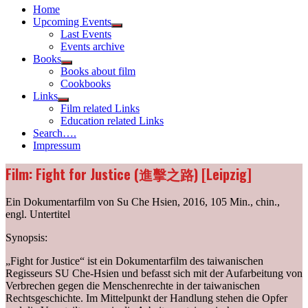
Home
Upcoming Events
Show
Last Events
sub
Events archive
menu
Books
Show
Books about film
sub
Cookbooks
menu
Links
Show
Film related Links
sub
Education related Links
menu
Search….
Impressum
Film: Fight for Justice (進擊之路) [Leipzig]
Ein Dokumentarfilm von Su Che Hsien, 2016, 105 Min., chin.,
engl. Untertitel
Synopsis:
„Fight for Justice“ ist ein Dokumentarfilm des taiwanischen
Regisseurs SU Che-Hsien und befasst sich mit der Aufarbeitung von
Verbrechen gegen die Menschenrechte in der taiwanischen
Rechtsgeschichte. Im Mittelpunkt der Handlung stehen die Opfer