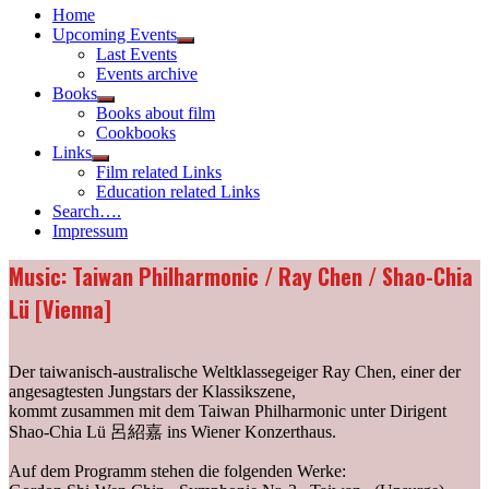
Home
Upcoming Events
Show
Last Events
sub
Events archive
menu
Books
Show
Books about film
sub
Cookbooks
menu
Links
Show
Film related Links
sub
Education related Links
menu
Search….
Impressum
Music: Taiwan Philharmonic / Ray Chen / Shao-Chia
Lü [Vienna]
Der taiwanisch-australische Weltklassegeiger Ray Chen, einer der
angesagtesten Jungstars der Klassikszene,
kommt zusammen mit dem Taiwan Philharmonic unter Dirigent
Shao-Chia Lü 呂紹嘉 ins Wiener Konzerthaus.
Auf dem Programm stehen die folgenden Werke: