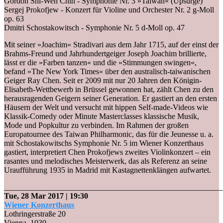
Gordon Shi-Wen Chin - Symphonie Nr. 3 »Taiwan« (Upsurge)
Sergej Prokofjew - Konzert für Violine und Orchester Nr. 2 g-Moll
op. 63
Dmitri Schostakowitsch - Symphonie Nr. 5 d-Moll op. 47
Mit seiner »Joachim« Stradivari aus dem Jahr 1715, auf der einst der
Brahms-Freund und Jahrhundertgeiger Joseph Joachim brillierte,
lässt er die »Farben tanzen« und die »Stimmunge
n swingen«,
befand »The New York Times« über den australisch-taiwanischen
Geiger Ray Chen. Seit er 2009 mit nur 20 Jahren den Königin-
Elisabeth-Wettbewerb in Brüssel gewonnen hat, zählt Chen zu den
herausragenden Geigern seiner Generation. Er gastiert an den ersten
Häusern der Welt und versucht mit hippen Self-made-Videos wie
Klassik-Comedy oder Minute Masterclasses klassische Musik,
Mode und Popkultur zu verbinden. Im Rahmen der großen
Europatournee des Taiwan Philharmonic, das für die Jeunesse u. a.
mit Schostakowitschs Symphonie Nr. 5 im Wiener Konzerthaus
gastiert, interpretiert Chen Prokofjews zweites Violinkonzert – ein
rasantes und melodisches Meisterwerk, das als Referenz an seine
Uraufführung 1935 in Madrid mit Kastagnettenklängen aufwartet.
_______________________________________________________
Tue, 28 Mar 2017
| 19:30
Wiener Konzerthaus
Lothringerstraße 20
Vienna
,
1030