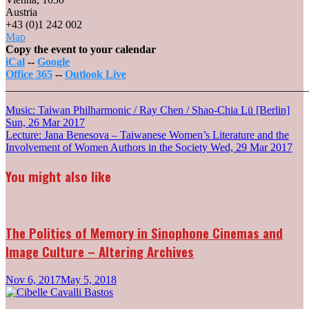
Austria
+43 (0)1 242 002
Wiener
Map
Konzerthaus
Copy the event to your calendar
iCal
--
Google
Office 365
--
Outlook Live
_______________________________________________________
Post
Music: Taiwan Philharmonic / Ray Chen / Shao-Chia Lü [Berlin]
Sun, 26 Mar 2017
navigation
Lecture: Jana Benesova – Taiwanese Women’s Literature and the
Involvement of Women Authors in the Society
Wed, 29 Mar 2017
You might also like
The Politics of Memory in Sinophone Cinemas and
Image Culture – Altering Archives
Nov 6, 2017
May 5, 2018