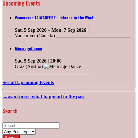
Upcoming Events
Vancouver TAIWANFEST - Islands in the Wind
Sat, 5 Sep 2026
–
Mon, 7 Sep 2026
|
Vancouver (Canada) ______________________________
MeimageDance
Sat, 5 Sep 2026
| 20:00
Graz (Austria)
______________________________
See all Upcoming Events
....want to see what happend in the past
Search
Search
for:
Post
types: