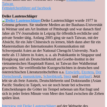
Taiwan
Fettnäpfchenführer auf facebook
Deike Lautenschläger
Deike Lautenschläger wurde 1977 in
Grimma geboren. Sie studierte Medien an der Bauhaus-Universität
in Weimar und am Art Institute of Pittsburgh und war danach fünf
Jahre als TV-Journalistin in Leipzig für öffentlich-rechtliche und
private Sender tätig. Anfang 2005 ging sie nach Taiwan, mit der
Absicht, für ein Jahr Chinesisch zu lernen, blieb dann aber für ein
Masterstudium der Internationalen Kommunikation mit
Schwerpunkt Asien an der National Chengchi University. Nach
mehr als 13 Jahren in Asien, u. a. als Praktikantin in Singapur und
Hongkong und als Deutschlehrkraft am Goethe-Institut in der
vietnamesischen Hauptstadt Hanoi, ist Taiwan ihre Wahlheimat
geworden. Sie veröffentlichte Kurzgeschichten in deutschen und
österreichischen Literaturzeitschriften u.a.
Entwürfe
,
Etcetera
,
Der
Dreischneuß
,
manuskripte
,
Schreibkraft
,
Sterz
und
um[laut]
. Jetzt
lebt sie als freie Autorin, Deutschlehrerin und Doktorandin (Asian
Pacific Studies) in Taipeh, wo sie noch heute bei schweren
Entscheidungen die Götter im Tempel nebenan um Rat fragt und
sich in jeder freien Minute vom Meer den Sand zwischen die Zehen
spülen lässt.
Interview mit Deike Lautenschläger
auf der Webseite des