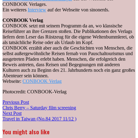
CONBOOK Verlages.
Ein weiteres
Interview
auf der Webseite von sinonerds.
CONBOOK Verlag
CONBOOK setzt mit seinem Programm da an, wo klassische
Reiseführer an ihre Grenzen stoßen. Die Publikationen des Verlags
liefern dem Leser das Rüstzeug für die eigene Weltenbummlerei, ob
als tatsächliche Reise oder als Urlaub im Kopf.
CONBOOK erzählt aber auch die Geschichten von Menschen, die
selbst außergewöhnliche Reisen fernab von Pauschaltourismus und
ausgetreten Pfaden erlebt haben. Menschen, die erfolgreich den
Beweis antreten, dass Reisen und Begegnungen mit anderen
Kulturen auch zu Beginn des 21. Jahrhunderts noch ein ganz großes
Abenteuer sein können.
Webseite:
CONBOOK Verlag
Photocredit: CONBOOK-Verlag
Post
Previous
Previous Post
post:
Chris Berry – Saturday film screening
navigation
Next
Next Post
post:
Travel in Taiwan (No.84 2017 11/12 )
You might also like