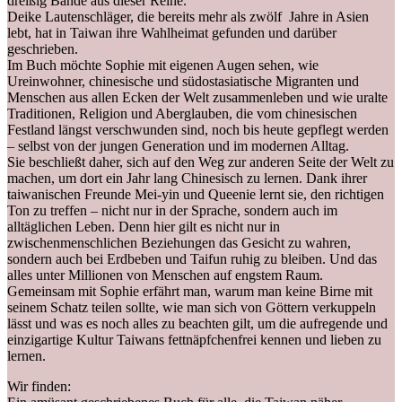
dreißig Bände aus dieser Reihe.
Deike Lautenschläger, die bereits mehr als zwölf Jahre in Asien
lebt, hat in Taiwan ihre Wahlheimat gefunden und darüber
geschrieben.
Im Buch möchte Sophie mit eigenen Augen sehen, wie
Ureinwohner, chinesische und südostasiatische Migranten und
Menschen aus allen Ecken der Welt zusammenleben und wie uralte
Traditionen, Religion und Aberglauben, die vom chinesischen
Festland längst verschwunden sind, noch bis heute gepflegt werden
– selbst von der jungen Generation und im modernen Alltag.
Sie beschließt daher, sich auf den Weg zur anderen Seite der Welt zu
machen, um dort ein Jahr lang Chinesisch zu lernen. Dank ihrer
taiwanischen Freunde Mei-yin und Queenie lernt sie, den richtigen
Ton zu treffen – nicht nur in der Sprache, sondern auch im
alltäglichen Leben. Denn hier gilt es nicht nur in
zwischenmenschlichen Beziehungen das Gesicht zu wahren,
sondern auch bei Erdbeben und Taifun ruhig zu bleiben. Und das
alles unter Millionen von Menschen auf engstem Raum.
Gemeinsam mit Sophie erfährt man, warum man keine Birne mit
seinem Schatz teilen sollte, wie man sich von Göttern verkuppeln
lässt und was es noch alles zu beachten gilt, um die aufregende und
einzigartige Kultur Taiwans fettnäpfchenfrei kennen und lieben zu
lernen.
Wir finden: