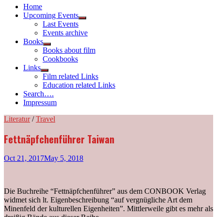
Home
Upcoming Events
Show
Last Events
sub
Events archive
menu
Books
Show
Books about film
sub
Cookbooks
menu
Links
Show
Film related Links
sub
Education related Links
menu
Search….
Impressum
Literatur
/
Travel
Fettnäpfchenführer Taiwan
Oct 21, 2017
May 5, 2018
Die Buchreihe “Fettnäpfchenführer” aus dem CONBOOK Verlag
widmet sich lt. Eigenbeschreibung “auf vergnügliche Art dem
Minenfeld der kulturellen Eigenheiten”. Mittlerweile gibt es mehr als