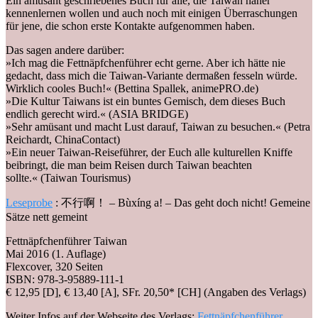
Ein amüsant geschriebenes Buch für alle, die Taiwan näher
kennenlernen wollen und auch noch mit einigen Überraschungen
für jene, die schon erste Kontakte aufgenommen haben.
Das sagen andere darüber:
»Ich mag die Fettnäpfchenführer echt gerne. Aber ich hätte nie
gedacht, dass mich die Taiwan-Variante dermaßen fesseln würde.
Wirklich cooles Buch!« (Bettina Spallek, animePRO.de)
»Die Kultur Taiwans ist ein buntes Gemisch, dem dieses Buch
endlich gerecht wird.« (ASIA BRIDGE)
»Sehr amüsant und macht Lust darauf, Taiwan zu besuchen.« (Petra
Reichardt, ChinaContact)
»Ein neuer Taiwan-Reiseführer, der Euch alle kulturellen Kniffe
beibringt, die man beim Reisen durch Taiwan beachten
sollte.« (Taiwan Tourismus)
Leseprobe
: 不行啊！ – Bùxíng a! – Das geht doch nicht! Gemeine
Sätze nett gemeint
Fettnäpfchenführer Taiwan
Mai 2016 (1. Auflage)
Flexcover, 320 Seiten
ISBN: 978-3-95889-111-1
€ 12,95 [D], € 13,40 [A], SFr. 20,50* [CH] (Angaben des Verlags)
Weiter Infos auf der Webseite des Verlags:
Fettnäpfchenführer