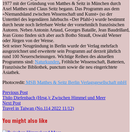
1977 mit der Gründung von Matthes & Seitz in München durch
Axel Matthes und Claus Seitz begann. Das Programm aus dem
»Niemandsland zwischen Wissenschaft und Kunst« (so der
Untertitel des legendären Jahrbuchs »Der Pfahl«) wurde bestimmt
durch heute noch lieferbare Werke der vornehmlich französischen
Autoren. Neben Antonin Artaud, Georges Bataille, Jean Baudrillard,
Jean Giono finden sich aber auch Botho Strauß, Oswald Wiener
oder Jürgen von der Wense.
Seit seiner Neugründung in Berlin wurde der Verlag mehrfach
ausgezeichnet und erweiterte sein Programm auf derzeit jährlich
rund 100 Neuerscheinungen. Wichtige Reihen des aktuellen
Programms sind:
Naturkunden
, Fröhliche Wissenschaft, Batterien,
Französische Bibliothek, punctum sowie die neu eingerichtete
Asiathek.
Photocredit:
MSB Matthes & Seitz Berlin Verlagsgesellschaft mbH
Post
Previous
Previous Post
post:
Thilo Diefenbach (Hrsg.): Zwischen Himmel und Meer
navigation
Next
Next Post
post:
Travel in Taiwan (No.114 2022 11/12)
You might also like