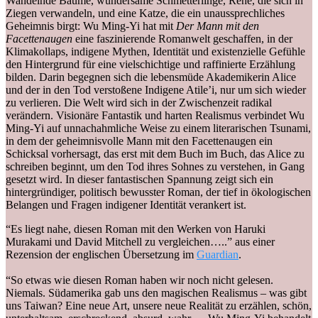
Wandelnde Bäume, wundersame Schmetterlinge, Rehe, die sich in
Ziegen verwandeln, und eine Katze, die ein unaussprechliches
Geheimnis birgt: Wu Ming-Yi hat mit
Der Mann mit den
Facettenaugen
eine faszinierende Romanwelt geschaffen, in der
Klimakollaps, indigene Mythen, Identität und existenzielle Gefühle
den Hintergrund für eine vielschichtige und raffinierte Erzählung
bilden. Darin begegnen sich die lebensmüde Akademikerin Alice
und der in den Tod verstoßene Indigene Atile’i, nur um sich wieder
zu verlieren. Die Welt wird sich in der Zwischenzeit radikal
verändern. Visionäre Fantastik und harten Realismus verbindet Wu
Ming-Yi auf unnachahmliche Weise zu einem literarischen Tsunami,
in dem der geheimnisvolle Mann mit den Facettenaugen ein
Schicksal vorhersagt, das erst mit dem Buch im Buch, das Alice zu
schreiben beginnt, um den Tod ihres Sohnes zu verstehen, in Gang
gesetzt wird. In dieser fantastischen Spannung zeigt sich ein
hintergründiger, politisch bewusster Roman, der tief in ökologischen
Belangen und Fragen indigener Identität verankert ist.
“Es liegt nahe, diesen Roman mit den Werken von Haruki
Murakami und David Mitchell zu vergleichen…..” aus einer
Rezension der englischen Übersetzung im
Guardian
.
“So etwas wie diesen Roman haben wir noch nicht gelesen.
Niemals. Südamerika gab uns den magischen Realismus – was gibt
uns Taiwan? Eine neue Art, unsere neue Realität zu erzählen, schön,