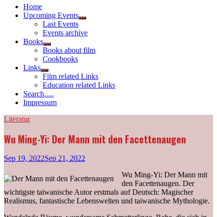
Home
Upcoming Events
Show
Last Events
sub
Events archive
menu
Books
Show
Books about film
sub
Cookbooks
menu
Links
Show
Film related Links
sub
Education related Links
menu
Search….
Impressum
Literatur
Wu Ming-Yi: Der Mann mit den Facettenaugen
Sep 19, 2022
Sep 21, 2022
Wu Ming-Yi: Der Mann mit
den Facettenaugen. Der
wichtigste taiwanische Autor erstmals auf Deutsch: Magischer
Realismus, fantastische Lebenswelten und taiwanische Mythologie.