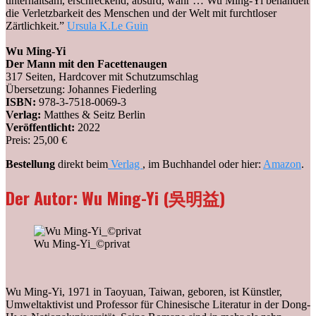
unterhaltsam, erschreckend, absurd, wahr … Wu Ming-Yi behandelt
die Verletzbarkeit des Menschen und der Welt mit furchtloser
Zärtlichkeit.”
Ursula K.Le Guin
Wu Ming-Yi
Der Mann mit den Facettenaugen
317 Seiten, Hardcover mit Schutzumschlag
Übersetzung: Johannes Fiederling
ISBN:
978-3-7518-0069-3
Verlag:
Matthes & Seitz Berlin
Veröffentlicht:
2022
Preis: 25,00 €
Bestellung
direkt beim
Verlag
, im Buchhandel oder hier:
Amazon
.
Der Autor: Wu Ming-Yi (吳明益)
Wu Ming-Yi_©privat
Wu Ming-Yi, 1971 in Taoyuan, Taiwan, geboren, ist Künstler,
Umweltaktivist und Professor für Chinesische Literatur in der Dong-