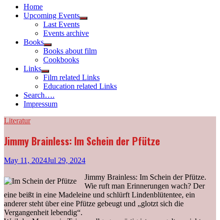
Home
Upcoming Events
Show
Last Events
sub
Events archive
menu
Books
Show
Books about film
sub
Cookbooks
menu
Links
Show
Film related Links
sub
Education related Links
menu
Search….
Impressum
Literatur
Jimmy Brainless: Im Schein der Pfütze
May 11, 2024
Jul 29, 2024
Jimmy Brainless: Im Schein der Pfütze.
Wie ruft man Erinnerungen wach? Der
eine beißt in eine Madeleine und schlürft Lindenblütentee, ein
anderer steht über eine Pfütze gebeugt und „glotzt sich die
Vergangenheit lebendig“.