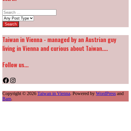
Search
for:
Post
types:
Taiwan in Vienna - managed by an Austrian guy
living in Vienna and curious about Taiwan....
Follow us...
Facebook
Instagram
Copyright © 2026
Taiwan in Vienna
. Powered by
WordPress
and
Bam
.