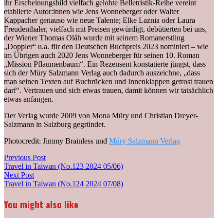
ihr Erscheinungsbild vielfach gelobte Belletristik-Reihe vereint
etablierte Autor:innen wie Jens Wonneberger oder Walter
Kappacher genauso wie neue Talente; Elke Laznia oder Laura
Freudenthaler, vielfach mit Preisen gewürdigt, debütierten bei uns,
der Wiener Thomas Oláh wurde mit seinem Romanerstling
„Doppler“ u.a. für den Deutschen Buchpreis 2023 nominiert – wie
im Übrigen auch 2020 Jens Wonneberger für seinen 10. Roman
„Mission Pflaumenbaum“. Ein Rezensent konstatierte jüngst, dass
sich der Müry Salzmann Verlag auch dadurch auszeichne, „dass
man seinen Texten auf Buchrücken und Innenklappen getrost trauen
darf“. Vertrauen und sich etwas trauen, damit können wir tatsächlich
etwas anfangen.
Der Verlag wurde 2009 von Mona Müry und Christian Dreyer-
Salzmann in Salzburg gegründet.
Photocredit: Jimmy Brainless und
Müry Salzmann Verlag
Post
Previous
Previous Post
post:
Travel in Taiwan (No.123 2024 05/06)
navigation
Next
Next Post
post:
Travel in Taiwan (No.124 2024 07/08)
You might also like