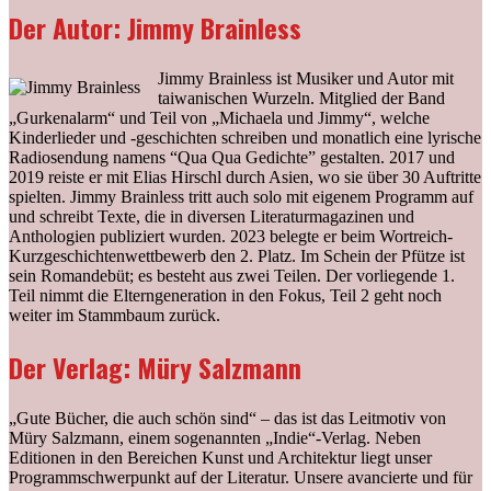
Der Autor: Jimmy Brainless
Jimmy Brainless ist Musiker und Autor mit
taiwanischen Wurzeln. Mitglied der Band
„Gurkenalarm“ und Teil von „Michaela und Jimmy“, welche
Kinderlieder und -geschichten schreiben und monatlich eine lyrische
Radiosendung namens “Qua Qua Gedichte” gestalten. 2017 und
2019 reiste er mit Elias Hirschl durch Asien, wo sie über 30 Auftritte
spielten. Jimmy Brainless tritt auch solo mit eigenem Programm auf
und schreibt Texte, die in diversen Literaturmagazinen und
Anthologien publiziert wurden. 2023 belegte er beim Wortreich-
Kurzgeschichtenwettbewerb den 2. Platz. Im­ Schein­ der­ Pfütze ist
sein Romandebüt; es besteht aus zwei Teilen. Der vorliegende 1.
Teil nimmt die Elterngeneration in den Fokus, Teil 2 geht noch
weiter im Stammbaum zurück.
Der Verlag: Müry Salzmann
„Gute Bücher, die auch schön sind“ – das ist das Leitmotiv von
Müry Salzmann, einem sogenannten „Indie“-Verlag. Neben
Editionen in den Bereichen Kunst und Architektur liegt unser
Programmschwerpunkt auf der Literatur. Unsere avancierte und für