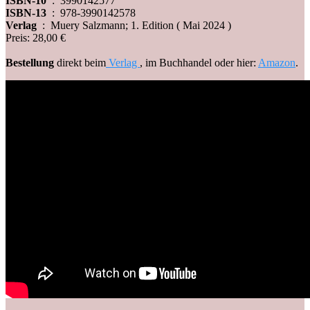
ISBN-10
‏ : ‎
3990142577
ISBN-13
‏ : ‎
978-3990142578
Verlag
‏ : ‎
Muery Salzmann; 1. Edition ( Mai 2024 )
Preis: 28,00 €
Bestellung
direkt beim
Verlag
, im Buchhandel oder hier:
Amazon
.