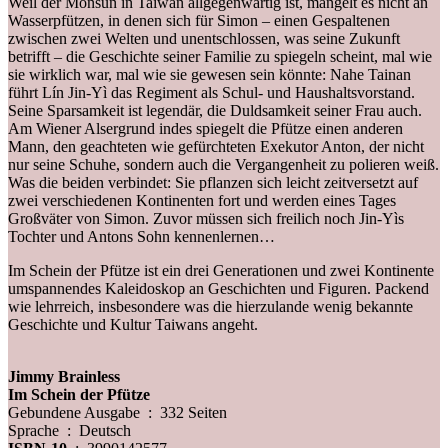
Weil der Monsun in Taiwan allgegenwärtig ist, mangelt es nicht an
Wasserpfützen, in denen sich für Simon – einen Gespaltenen
zwischen zwei Welten und unentschlossen, was seine Zukunft
betrifft – die Geschichte seiner Familie zu spiegeln scheint, mal wie
sie wirklich war, mal wie sie gewesen sein könnte: Nahe Tainan
führt Lín Jin-Yì das Regiment als Schul- und Haushaltsvorstand.
Seine Sparsamkeit ist legendär, die Duldsamkeit seiner Frau auch.
Am Wiener Alsergrund indes spiegelt die Pfütze einen anderen
Mann, den geachteten wie gefürchteten Exekutor Anton, der nicht
nur seine Schuhe, sondern auch die Vergangenheit zu polieren weiß.
Was die beiden verbindet: Sie pflanzen sich leicht zeitversetzt auf
zwei verschiedenen Kontinenten fort und werden eines Tages
Großväter von Simon. Zuvor müssen sich freilich noch Jin-Yìs
Tochter und Antons Sohn kennenlernen…
Im­ Schein­ der­ Pfütze ist ein drei Generationen und zwei Kontinente
umspannendes Kaleidoskop an Geschichten und Figuren. Packend
wie lehrreich, insbesondere was die hierzulande wenig bekannte
Geschichte und Kultur Taiwans angeht.
Jimmy Brainless
Im Schein der Pfütze
Gebundene Ausgabe ‏ : ‎ 332 Seiten
Sprache ‏ : ‎
Deutsch